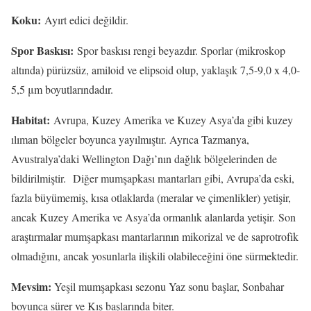
Koku:
Ayırt edici değildir.
Spor Baskısı:
Spor baskısı rengi beyazdır. Sporlar (mikroskop
altında) pürüzsüz, amiloid ve elipsoid olup, yaklaşık 7,5-9,0 x 4,0-
5,5 μm boyutlarındadır.
Habitat:
Avrupa, Kuzey Amerika ve Kuzey Asya’da gibi kuzey
ılıman bölgeler boyunca yayılmıştır. Ayrıca Tazmanya,
Avustralya’daki Wellington Dağı’nın dağlık bölgelerinden de
bildirilmiştir. Diğer mumşapkası mantarları gibi, Avrupa’da eski,
fazla büyümemiş, kısa otlaklarda (meralar ve çimenlikler) yetişir,
ancak Kuzey Amerika ve Asya’da ormanlık alanlarda yetişir. Son
araştırmalar mumşapkası mantarlarının mikorizal ve de saprotrofik
olmadığını, ancak yosunlarla ilişkili olabileceğini öne sürmektedir.
Mevsim:
Yeşil mumşapkası sezonu Yaz sonu başlar, Sonbahar
boyunca sürer ve Kış başlarında biter.