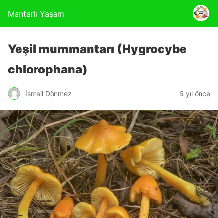
Mantarlı Yaşam
Yeşil mummantarı (Hygrocybe
chlorophana)
İsmail Dönmez
5 yıl önce