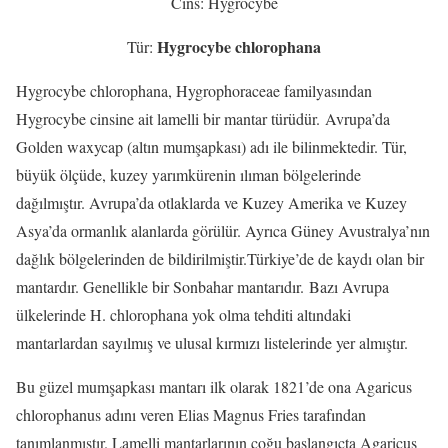
Cins: Hygrocybe
Hygrocybe chlorophana
Tür:
Hygrocybe chlorophana, Hygrophoraceae familyasından
Hygrocybe cinsine ait lamelli bir mantar türüdür. Avrupa’da
Golden waxycap (altın mumşapkası) adı ile bilinmektedir. Tür,
büyük ölçüde, kuzey yarımkürenin ılıman bölgelerinde
dağılmıştır. Avrupa’da otlaklarda ve Kuzey Amerika ve Kuzey
Asya’da ormanlık alanlarda görülür. Ayrıca Güney Avustralya’nın
dağlık bölgelerinden de bildirilmiştir.Türkiye’de de kaydı olan bir
mantardır. Genellikle bir Sonbahar mantarıdır. Bazı Avrupa
ülkelerinde H. chlorophana yok olma tehditi altındaki
mantarlardan sayılmış ve ulusal kırmızı listelerinde yer almıştır.
Bu güzel mumşapkası mantarı ilk olarak 1821’de ona Agaricus
chlorophanus adını veren Elias Magnus Fries tarafından
tanımlanmıştır. Lamelli mantarlarının çoğu başlangıçta Agaricus