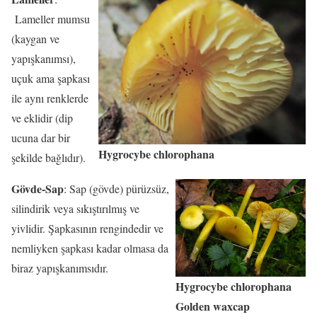
Lameller mumsu
(kaygan ve
yapışkanımsı),
uçuk ama şapkası
ile aynı renklerde
ve eklidir (dip
ucuna dar bir
Hygrocybe chlorophana
şekilde bağlıdır).
Gövde-Sap
: Sap (gövde) pürüzsüz,
silindirik veya sıkıştırılmış ve
yivlidir. Şapkasının rengindedir ve
nemliyken şapkası kadar olmasa da
biraz yapışkanımsıdır.
Hygrocybe chlorophana
Golden waxcap