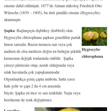
cinsine dahil edilmiştir. 1877’de Alman mikolog Friedrich Otto
Wünsche (1839 – 1905), bu türü şimdiki cinsine (Hygrocybe)
aktarmıştır.
Şapka
: Başlangıçta dışbükey (kubbeli) olan
Hygrocybe chlorophana şapkası genellikle parlak
limon sarısıdır. Bazen turuncu-sarı veya çok
Hygrocybe
nadiren de olsa merkeze doğru en belirgin şekilde
chlorophana
kırmızının değişik tonlarında olabilir. Şapka
yüzeyi pürüzsüz olup, nemli olduğunda veya
ıslak havalarda çok yapışkanımsıdır.
Olgunlaştıkça geniş çapta umbolu, hatta yassı
hale gelir ve çapı 2 ila 4 cm arasında
büyür. Şapka eti ince ve sarı renklidir. Yaşla veya
berelneme ile renk değiştirmez.
Lameller
: