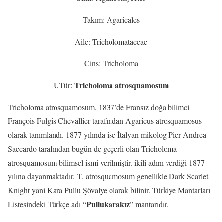
Takım: Agaricales
Aile: Tricholomataceae
Cins: Tricholoma
Tricholoma atrosquamosum
UTür:
Tricholoma atrosquamosum, 1837’de Fransız doğa bilimci
François Fulgis Chevallier tarafından Agaricus atrosquamosus
olarak tanımlandı. 1877 yılında ise İtalyan mikolog Pier Andrea
Saccardo tarafından bugün de geçerli olan Tricholoma
atrosquamosum bilimsel ismi verilmiştir. ikili adını verdiği 1877
yılına dayanmaktadır. T. atrosquamosum genellikle Dark Scarlet
Knight yani Kara Pullu Şövalye olarak bilinir. Türkiye Mantarları
Pullukarakız
Listesindeki Türkçe adı “
” mantarıdır.