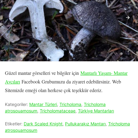
Güzel mantar görselleri ve bilgiler için
Mantarlı Yaşam- Mantar
Avcıları
Facebook Grubumuzu da ziyaret edebilirsiniz. Web
Sitemizde emeği olan herkese çok teşekkür ederiz.
Kategoriler:
Mantar Türleri
,
Tricholoma
,
Tricholoma
atrosquamosum
,
Tricholomataceae
,
Türkiye Mantarları
Etiketler:
Dark Scaled Knight
,
Pullukarakız Mantarı
,
Tricholoma
atrosquamosum