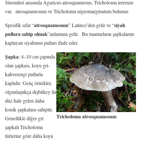
Sinomleri arasında Agaricus atrosquamosus, Tricholoma terreum
var. atrosquamosum ve Tricholoma nigromarginatum bulunur.
atrosquamosum
siyah
Spesifik sıfat “
” Latince’den gelir ve “
pullara sahip olmak
”anlamına gelir. Bu mantarların şapkalarını
kaplayan siyahımsı pulları ifade eder.
Şapka
: 4–10 cm çapında
olan şapkası, koyu gri-
kahverengi pullarla
kaplıdır. Genç örnekler,
olgunlaştıkça dışbükey ila
düz hale gelen daha
konik şapkalara sahiptir.
Tricholoma atrosquamosum
Genellikle diğer gri
şapkalı Tricholoma
türlerine göre daha koyu