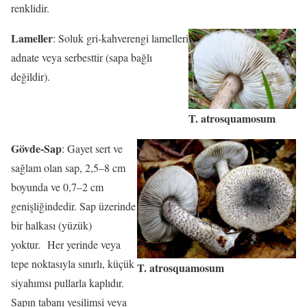
renklidir.
Lameller
: Soluk gri-kahverengi lamelleri
adnate veya serbesttir (sapa bağlı
değildir).
T. atrosquamosum
Gövde-Sap
: Gayet sert ve
sağlam olan sap, 2,5–8 cm
boyunda ve 0,7–2 cm
genişliğindedir. Sap üzerinde
bir halkası (yüzük)
yoktur. Her yerinde veya
tepe noktasıyla sınırlı, küçük
T. atrosquamosum
siyahımsı pullarla kaplıdır.
Sapın tabanı yeşilimsi veya