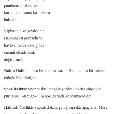
pembemsi olabilir ve
kuruduktan sonra kırmızımsı
hale gelir.
Şapkasının ve gövdesinin
(sapının) eti grimsidir ve
havaya maruz kaldığında
önemli ölçüde renk
değiştirmez.
Koku:
Hafif unumsu bir kokusu vardır. Hafif acımsı bir tadının
olduğu bildirilmiştir.
Spor Baskısı:
Spor baskısı rengi beyazdır. Sporlar elipsoidal,
pürüzsüz, 6-8 x 3,5-6μm boyutlarında ve inamiloid’dir.
Habitat:
Özellikle yaprak döken, geniş yapraklı ağaçlarla (Meşe,