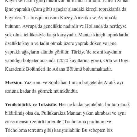
Kayın ve Ladin gibi) mikorizal bir mantar türüdür. Zaman zaman
iğne yapraklı (Çam gibi) ağaçlar alandaki kireçli topraklarda da
büyürler. T. atrosquamosum Kuzey Amerika ve Avrupa’da
bulunur. Avrupa’da genellikle nadirdir ve Hollanda’da nerdeyse
yok olma tehlikesiyle karşı karşıyadır. Mantar kireçli topraklarda
özellikle kayın ve ladin olmak üzere yaprak döken ve iğne
yapraklı ağaçların altında görülür. Türkiye’de resmî kaydının
yapıldığı bölgeler arasında (2020 kayıtlarına göre), Orta ve Doğu
Karadeniz Bölümleri ile Adana Bölümü bulunmaktadır.
Mevsim:
Yaz sonu ve Sonbahar. Ilıman bölgelerde Aralık ayı
sonuna kadar da görmek mümkündür.
Yenilebilirlik ve Toksisite
: Her ne kadar yenilebilir bir tür olarak
bildirilmiş olsa da, Pullukarakız Mantarı yakın akrabası ve aynı
cinse mensup zehirli türler ile (Tricholoma pardinum ve
Tricholoma terreum gibi) karıştırılabilir. Bu sebepten biz